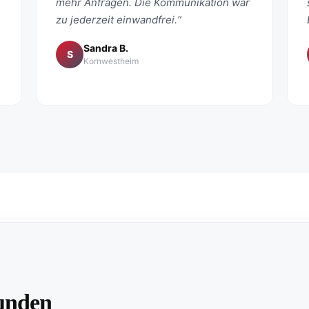
mehr Anfragen. Die Kommunikation war
zu jederzeit einwandfrei.“
Sandra B.
S
Kornwestheim
unden