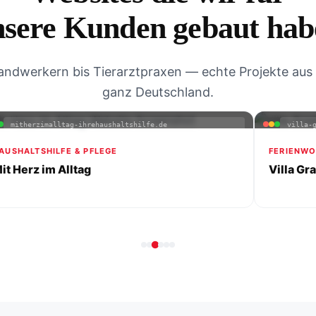
nsere Kunden gebaut hab
ndwerkern bis Tierarztpraxen — echte Projekte aus
ganz Deutschland.
mitherzimalltag-ihrehaushaltshilfe.de
villa-
AUSHALTSHILFE & PFLEGE
FERIENWO
it Herz im Alltag
Villa Gr