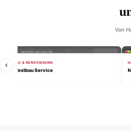
u
Von Ha
westbau-service.de
BAU & RENOVIERUNG
H
Westbau Service
M