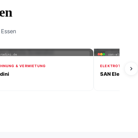
en
 Essen
gradini.de
san-elektrotechn
HNUNG & VERMIETUNG
ELEKTROTECHNIK
adini
SAN Elektrotec