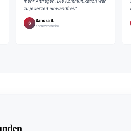
mehr Anfragen. Die Kommunikation war
zu jederzeit einwandfrei.“
Sandra B.
S
Kornwestheim
unden