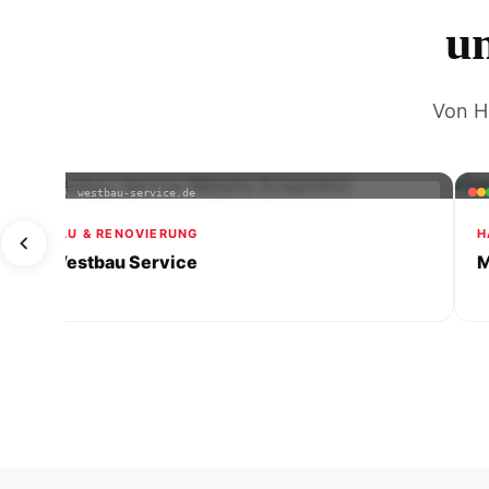
u
Von H
westbau-service.de
BAU & RENOVIERUNG
H
Westbau Service
M