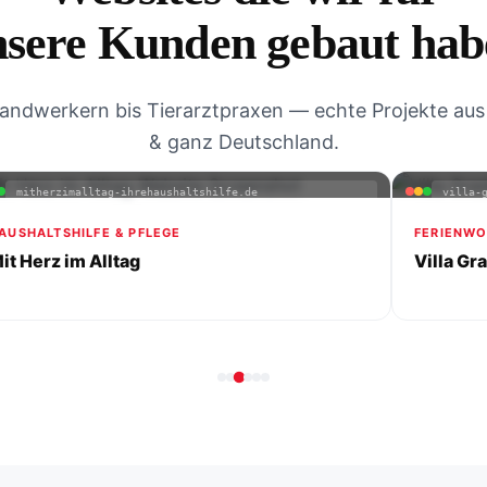
nsere Kunden gebaut hab
andwerkern bis Tierarztpraxen — echte Projekte aus
& ganz Deutschland.
mitherzimalltag-ihrehaushaltshilfe.de
villa-
AUSHALTSHILFE & PFLEGE
FERIENWO
it Herz im Alltag
Villa Gr