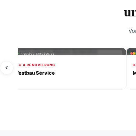
u
Vo
westbau-service.de
BAU & RENOVIERUNG
H
Westbau Service
M