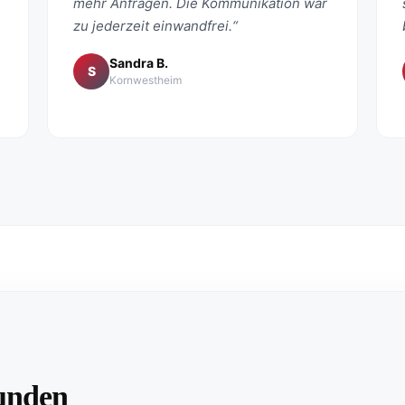
mehr Anfragen. Die Kommunikation war
zu jederzeit einwandfrei.“
Sandra B.
S
Kornwestheim
unden