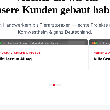
nsere Kunden gebaut hab
n Handwerkern bis Tierarztpraxen — echte Projekte 
Kornwestheim & ganz Deutschland.
mitherzimalltag-ihrehaushaltshilfe.de
villa-
AUSHALTSHILFE & PFLEGE
FERIENWO
it Herz im Alltag
Villa Gr