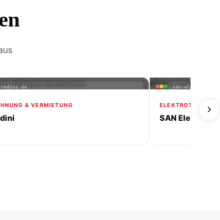
en
aus
gradini.de
san-elektrotechn
HNUNG & VERMIETUNG
ELEKTROTECHNIK
adini
SAN Elektrotec