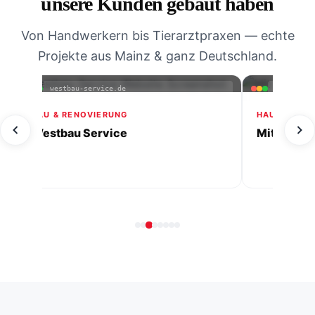
unsere Kunden gebaut haben
Von Handwerkern bis Tierarztpraxen — echte
Projekte aus Mainz & ganz Deutschland.
westbau-service.de
mitherzim
BAU & RENOVIERUNG
HAUSHALTSH
Westbau Service
Mit Herz i