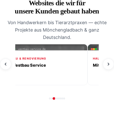
Websites die wir für
unsere Kunden gebaut haben
Von Handwerkern bis Tierarztpraxen — echte
Projekte aus Mönchengladbach & ganz
Deutschland.
mitherzimalltag-ihrehaushaltshilfe.de
villa-gradin
FERIENWOHNUN
Villa Gradini
HAUSHALTSHILFE & PFLEGE
Mit Herz im Alltag