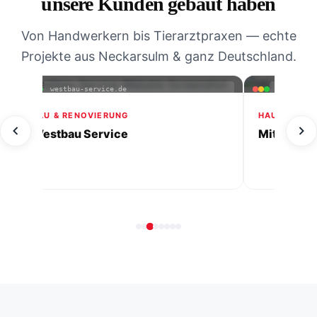
unsere Kunden gebaut haben
Von Handwerkern bis Tierarztpraxen — echte
Projekte aus Neckarsulm & ganz Deutschland.
mitherzimalltag-ihrehaushaltshilfe.de
villa-gradin
FERIENWOHNUN
Villa Gradini
HAUSHALTSHILFE & PFLEGE
Mit Herz im Alltag