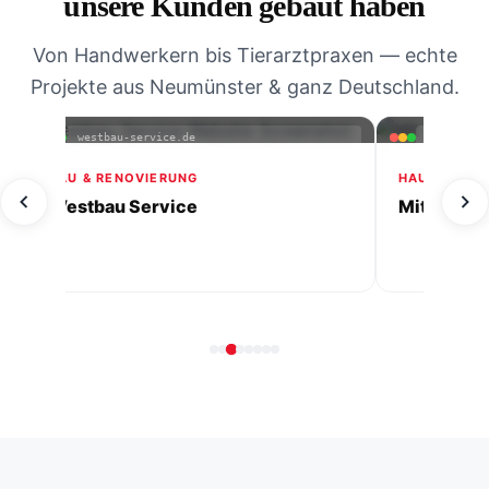
unsere Kunden gebaut haben
Von Handwerkern bis Tierarztpraxen — echte
Projekte aus Neumünster & ganz Deutschland.
westbau-service.de
mitherzim
BAU & RENOVIERUNG
HAUSHALTSH
Westbau Service
Mit Herz i