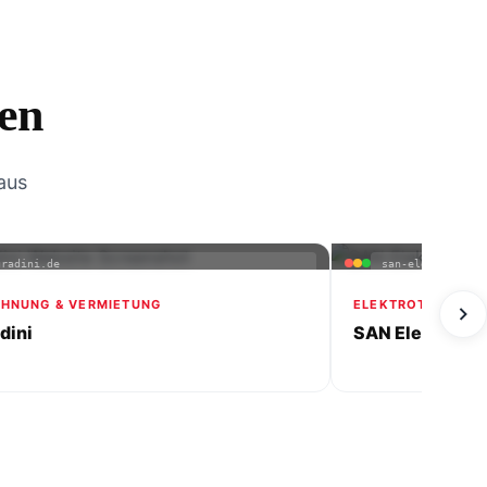
en
aus
gradini.de
san-elektrotechn
HNUNG & VERMIETUNG
ELEKTROTECHNIK
adini
SAN Elektrotec