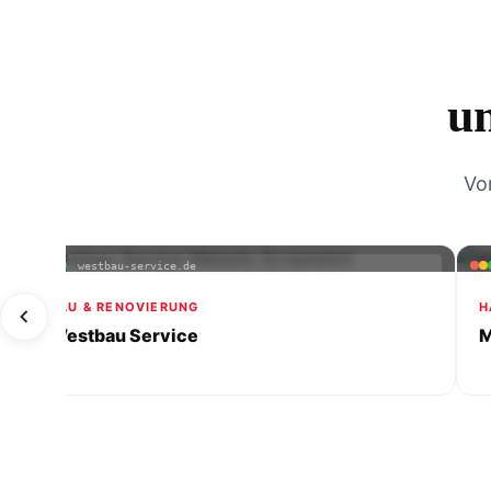
u
Vo
westbau-service.de
BAU & RENOVIERUNG
H
Westbau Service
M