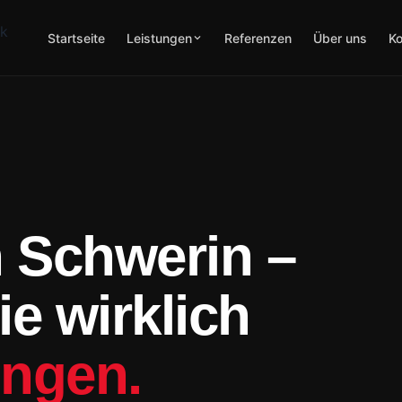
Startseite
Leistungen
Referenzen
Über uns
Ko
 Schwerin –
e wirklich
ingen.