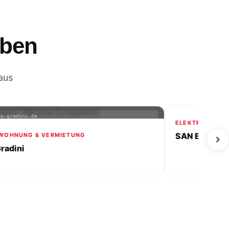
aben
aus
gradini.de
san-elektrotechn
HNUNG & VERMIETUNG
ELEKTROTECHNIK
adini
SAN Elektrotec