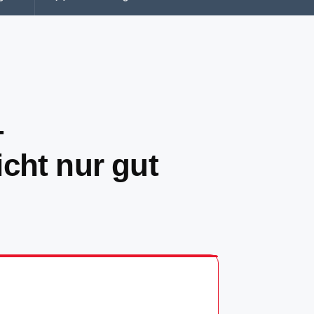
–
icht nur gut