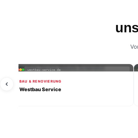
uns
Vo
westbau-service.de
BAU & RENOVIERUNG
H
Westbau Service
M