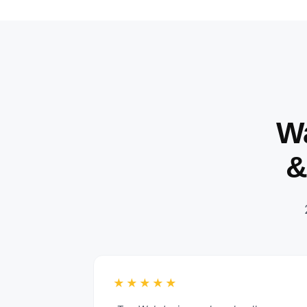
W
&
★★★★★