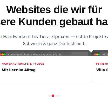
Websites die wir für
ere Kunden gebaut h
n Handwerkern bis Tierarztpraxen — echte Projekte 
Schwerin & ganz Deutschland.
mitherzimalltag-ihrehaushaltshilfe.de
villa-
AUSHALTSHILFE & PFLEGE
FERIENWO
it Herz im Alltag
Villa Gr